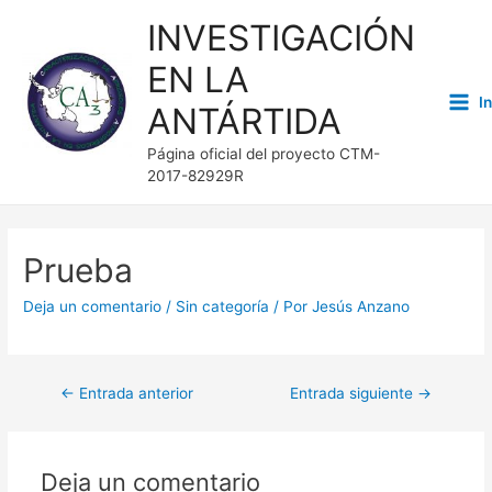
INVESTIGACIÓN
EN LA
I
ANTÁRTIDA
Mai
Página oficial del proyecto CTM-
Men
2017-82929R
Prueba
Deja un comentario
/
Sin categoría
/ Por
Jesús Anzano
Navegación
←
Entrada anterior
Entrada siguiente
→
de
entradas
Deja un comentario