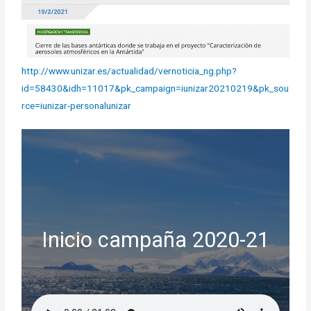
http://www.unizar.es/actualidad/vernoticia_ng.php?
id=58430&idh=11017&pk_campaign=iunizar20210219&pk_sou
rce=iunizar-personalunizar
Inicio campaña 2020-21